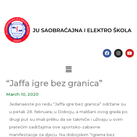
Skip
to
content
F
I
Y
a
n
o
c
s
u
e
t
t
Menu
b
a
u
o
g
b
o
r
e
k
a
“Jaffa igre bez granica”
m
March 10, 2020
Jedanaeste po redu “Jaffa igre bez granica” održane su
u petak 28. februara, u Doboju, a mališani ovog grada po
drugi put su imali priliku da se takmiče i uživaju u svim
pratećim sadržajima ove sportsko-zabavne
manifestacije za djecu. Na dobojskim “Igrama bez