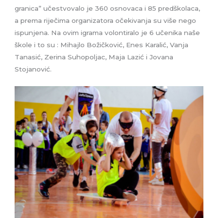
granica” učestvovalo je 360 osnovaca i 85 predškolaca,
a prema riječima organizatora očekivanja su više nego
ispunjena. Na ovim igrama volontiralo je 6 učenika naše
škole i to su : Mihajlo Božičković, Enes Karalić, Vanja
Tanasić, Zerina Suhopoljac, Maja Lazić i Jovana
Stojanović.