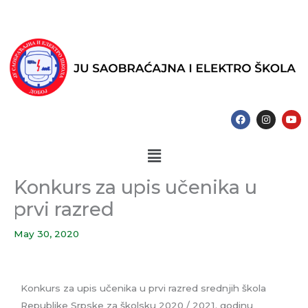
Skip
to
content
F
I
Y
a
n
o
c
s
u
e
t
t
Menu
b
a
u
o
g
b
o
r
e
k
a
Konkurs za upis učenika u
m
prvi razred
May 30, 2020
Konkurs za upis učenika u prvi razred srednjih škola
Republike Srpske za školsku 2020 / 2021. godinu