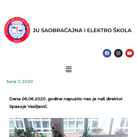
Skip
to
content
F
I
Y
a
n
o
c
s
u
e
t
t
Menu
b
a
u
o
g
b
o
r
e
k
a
June 7, 2020
m
Dana 06.06.2020. godine napustio nas je naš direktor
Spasoje Vasiljević.