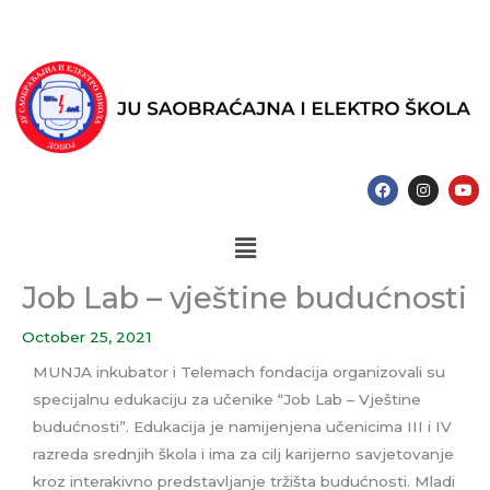
Skip
to
content
F
I
Y
a
n
o
c
s
u
e
t
t
Menu
b
a
u
o
g
b
o
r
e
k
a
Job Lab – vještine budućnosti
m
October 25, 2021
MUNJA inkubator i Telemach fondacija organizovali su
specijalnu edukaciju za učenike “Job Lab – Vještine
budućnosti”. Edukacija je namijenjena učenicima III i IV
razreda srednjih škola i ima za cilj karijerno savjetovanje
kroz interakivno predstavljanje tržišta budućnosti. Mladi