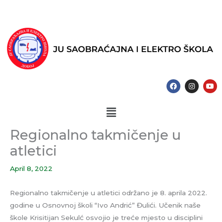
Skip
to
content
F
I
Y
a
n
o
c
s
u
e
t
t
Menu
b
a
u
o
g
b
o
r
e
k
a
Regionalno takmičenje u
m
atletici
April 8, 2022
Regionalno takmičenje u atletici održano je 8. aprila 2022.
godine u Osnovnoj školi “Ivo Andrić” Đulići. Učenik naše
škole Krisitijan Sekulć osvojio je treće mjesto u disciplini