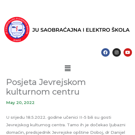
Skip
to
content
F
I
Y
a
n
o
c
s
u
e
t
t
Menu
b
a
u
o
g
b
o
r
e
k
a
Posjeta Jevrejskom
m
kulturnom centru
May 20, 2022
U srijedu 18.5.2022. godine učenici II-5 bili su gosti
Jevrejskog kulturnog centra. Tamo ih je dočekao ljubazni
domaćin, predsjednik Jevrejske opštine Doboj, dr Danijel