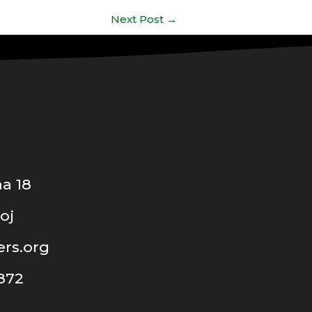
Next Post
→
a 18
oj
rs.org
 872