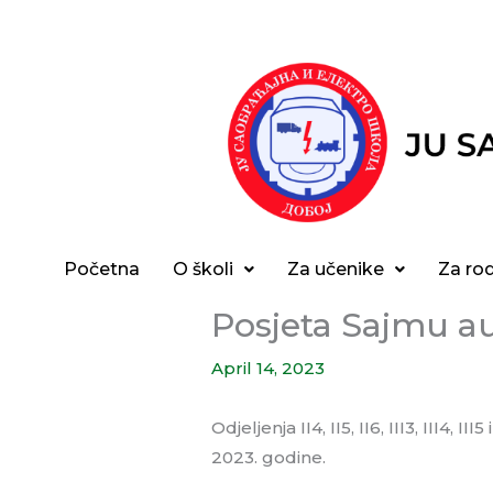
Skip
to
content
Početna
O školi
Za učenike
Za rod
Posjeta Sajmu a
April 14, 2023
Odjeljenja II4, II5, II6, III3, III
2023. godine.