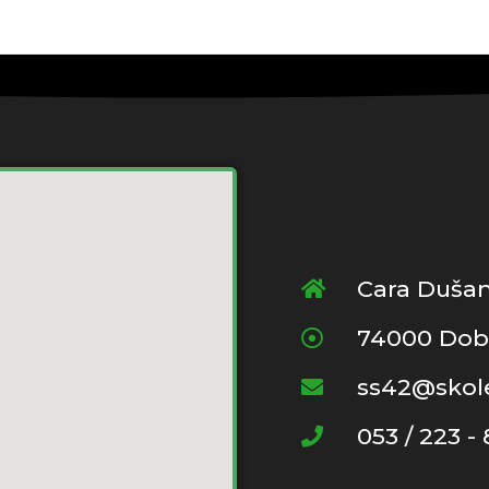
Cara Dušan
74000 Dob
ss42@skole
053 / 223 -