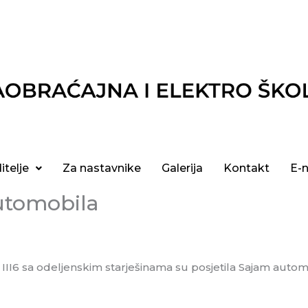
itelje
Za nastavnike
Galerija
Kontakt
E-
utomobila
4, III5 i III6 sa odeljenskim starješinama su posjetila Sajam a