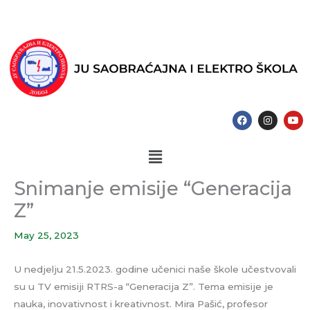
Skip
to
content
F
I
Y
a
n
o
c
s
u
e
t
t
Menu
b
a
u
o
g
b
o
r
e
k
a
Snimanje emisije “Generacija
m
Z”
May 25, 2023
U nedjelju 21.5.2023. godine učenici naše škole učestvovali
su u TV emisiji RTRS-a “Generacija Z”. Tema emisije je
nauka, inovativnost i kreativnost. Mira Pašić, profesor