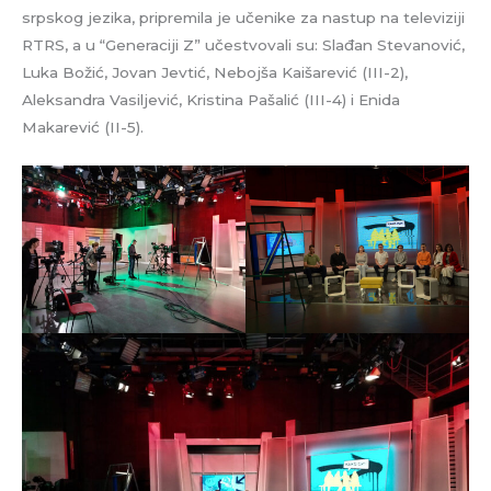
srpskog jezika, pripremila je učenike za nastup na televiziji
RTRS, a u “Generaciji Z” učestvovali su: Slađan Stevanović,
Luka Božić, Jovan Jevtić, Nebojša Kaišarević (III-2),
Aleksandra Vasiljević, Kristina Pašalić (III-4) i Enida
Makarević (II-5).