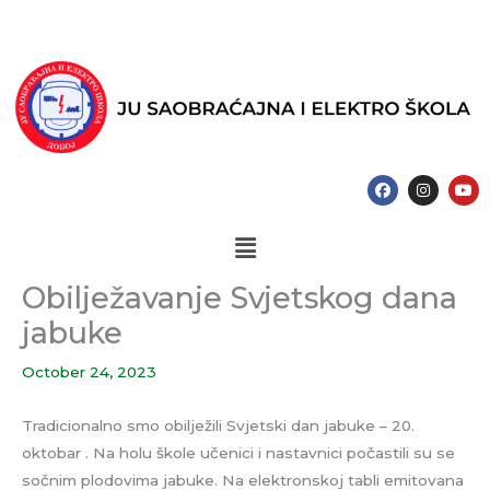
Skip
to
content
F
I
Y
a
n
o
c
s
u
e
t
t
Menu
b
a
u
o
g
b
o
r
e
k
a
Obilježavanje Svjetskog dana
m
jabuke
October 24, 2023
Tradicionalno smo obilježili Svjetski dan jabuke – 20.
oktobar . Na holu škole učenici i nastavnici počastili su se
sočnim plodovima jabuke. Na elektronskoj tabli emitovana