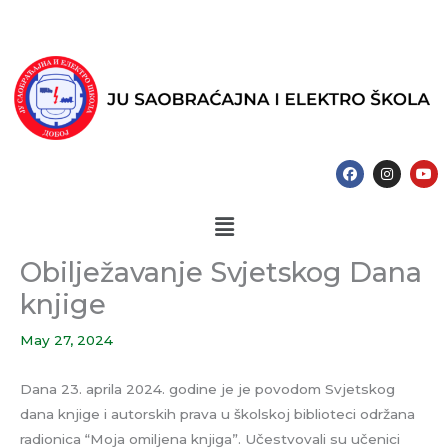
Skip
to
content
F
I
Y
a
n
o
c
s
u
e
t
t
Menu
b
a
u
o
g
b
o
r
e
k
a
Obilježavanje Svjetskog Dana
m
knjige
May 27, 2024
Dana 23. aprila 2024. godine je je povodom Svjetskog
dana knjige i autorskih prava u školskoj biblioteci održana
radionica “Moja omiljena knjiga”. Učestvovali su učenici