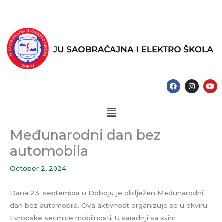
Skip
to
content
F
I
Y
a
n
o
c
s
u
e
t
t
Menu
b
a
u
o
g
b
o
r
e
k
a
Međunarodni dan bez
m
automobila
October 2, 2024
Dana 23. septembra u Doboju je obilježen Međunarodni
dan bez automobila. Ova aktivnost organizuje se u okviru
Evropske sedmice mobilnosti. U saradnji sa svim