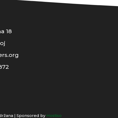
a 18
oj
rs.org
 872
adržana | Sponsored by
Hostiso