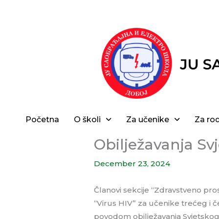
Skip
to
content
Početna
O školi
Za učenike
Za rod
Obilježavanja Sv
December 23, 2024
Članovi sekcije “Zdravstveno pr
“Virus HIV” za učenike trećeg i č
povodom obilježavanja Svjetsko