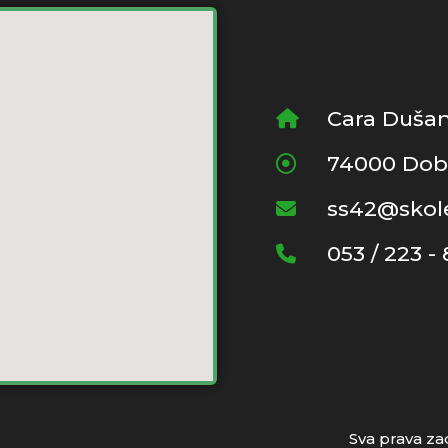
Cara Dušan
74000 Dob
ss42@skole
053 / 223 -
Sva prava z