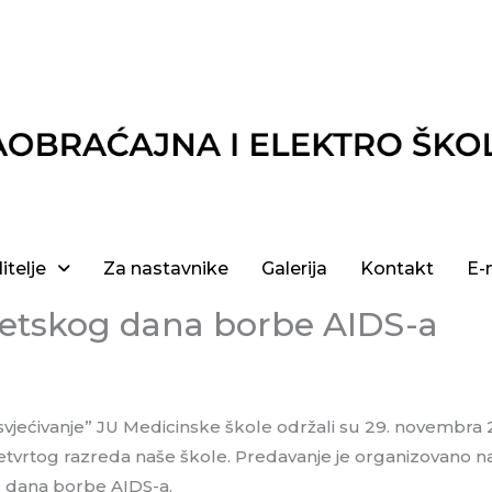
itelje
Za nastavnike
Galerija
Kontakt
E-
jetskog dana borbe AIDS-a
osvjećivanje” JU Medicinske škole održali su 29. novembr
etvrtog razreda naše škole. Predavanje je organizovano na i
g dana borbe AIDS-a.