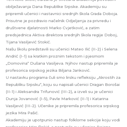
obilježavanja Dana Republike Srpske. Akademiju su
pripremili učenici i nastavnici srednjih škola Grada Doboja.
Prisutne je pozdravio načelnik Odjeljenja za privredu i
društvene djelatnosti Marko Cvjetković, a zatim
predsjednica Aktiva direktora srednjih škola regije Doboj,
Tijana Vasiljević Stokić.
Našu školu predstavili su učenici Mateo Ilić (II-2) i Selena
Andrić (I-1) sa kratkim proznim tekstom i pjesmom
„Domovina“ Dušana Vasiljeva. Njihov nastup pripremila je
profesorica srpskog jezika Biljana Janković.
U nastavku programa čuli smo lirsku refleksiju „Akrostih za
Republiku Srpsku“, koju su napisali učenici Dragan Borošai
(II-1) i Aleksandra Trifunović (III-2), a izveli su je učenici
Dunja Jovanović (I-5), Pavle Marković (II-1) i Katarina
Vasiljević (III-2). Učenike je pripremila profesorica srpskog
jezika Mira Pašić.
Akademiju je upotpunio nastup folklorne sekcije koju vodi