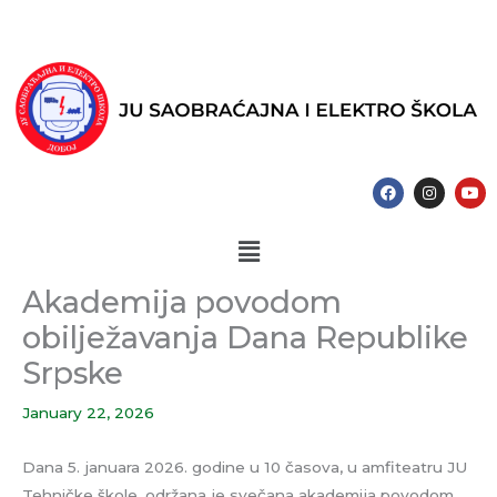
Skip
to
content
F
I
Y
a
n
o
c
s
u
e
t
t
Menu
b
a
u
o
g
b
o
r
e
k
a
Akademija povodom
m
obilježavanja Dana Republike
Srpske
January 22, 2026
Dana 5. januara 2026. godine u 10 časova, u amfiteatru JU
Tehničke škole, održana je svečana akademija povodom