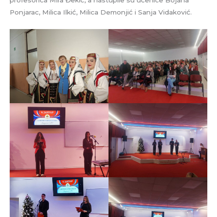
profesorica Mira Đekić, a nastupile su učenice Bojana
Ponjarac, Milica Ilkić, Milica Demonjić i Sanja Vidaković.