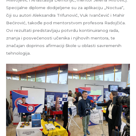
Milivojević i Anastasija Demonjić, mentor Jelena Mitrović).
Specijalne diplome dodijeljene su za aplikaciju „Noctua“,
čiji su autori Aleksandra Trifunović, Vuk Ivančević i Mahir
Bećirović, takođe pod mentorstvom profesora Radojčića.
Ovi rezultati predstavljaju potvrdu kontinuiranog rada,
znanja i posvećenosti učenika i njihovih mentora, te
značajan doprinos afirmaciji škole u oblasti savremenih
tehnologija.