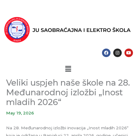
Skip
to
content
F
I
Y
a
n
o
c
s
u
e
t
t
Menu
b
a
u
o
g
b
o
r
e
k
a
Veliki uspjeh naše škole na 28.
m
Međunarodnoj izložbi „Inost
mladih 2026“
May 19, 2026
Na 28. Međunarodnoj izložbi inovacija „Inost mladih 2026“
koja je održana u Banjaluci 22. aprila 2026. godine, učenici