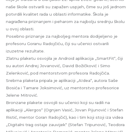
naše škole ostvarili su zapažen uspjeh, čime su još jednom
potvrdili kvalitet rada u oblasti informatike. Škola je
nagrađena priznanjem i peharom za najbolju srednju školu
u ovoj oblasti.
Posebno priznanje za najboljeg mentora dodijeljeno je
profesoru Goranu Radojčiću, čiji su učenici ostvarili
izuzetne rezultate.
Zlatnu plaketu osvojila je Android aplikacija „SmartFit“, čiji
su autori Andrej Jovanović, David Božičković i Simo
Zelenković, pod mentorstvom profesora Radojčića.
Srebrna plaketa pripala je aplikaciji „AIdea“, autora Saše
Bosića i Tamare Joksimović, uz mentorstvo profesorice
Jelene Mitrović.
Bronzane plakete osvojili su učenici koji su radili na
aplikaciji „Alergos“ (Ognjen Vasić, Jovan Pijunović i Stefan
Ristić, mentor Goran Radojčić), kao i tim koji stoji iza videa
„Digitalni trag ostaje zauvijek“ (Stefan Tripunović, Teodora