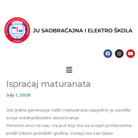
Skip
to
content
F
I
Y
a
n
o
c
s
u
e
t
t
Menu
b
a
u
o
g
b
o
r
e
k
a
Ispraćaj maturanata
m
July 1, 2026
Još jedna generacija naših maturanata uspješno je završila
svoje srednjoškolsko obrazovanje.
Ponosni smo na vas i na put koji ste sa svojim profesorima
prešli tokom proteklih godina. Ostaju iza vas lijepe