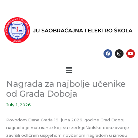
Skip
to
content
F
I
Y
a
n
o
c
s
u
e
t
t
Menu
b
a
u
o
g
b
o
r
e
k
a
Nagrada za najbolje učenike
m
od Grada Doboja
July 1, 2026
Povodom Dana Grada 19. juna 2026. godine Grad Doboj
nagradio je maturante koji su srednjoškolsko obrazovanje
završili odličnim uspjehom novčanom nagradom u iznosu