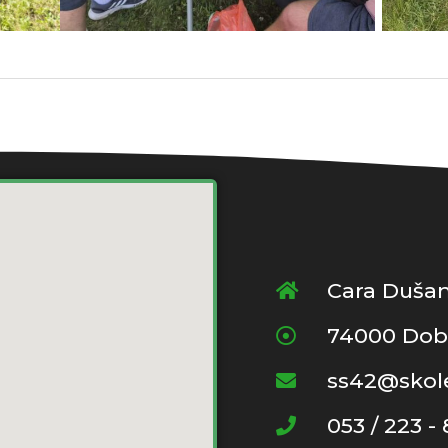
Cara Dušan
74000 Dob
ss42@skole
053 / 223 -