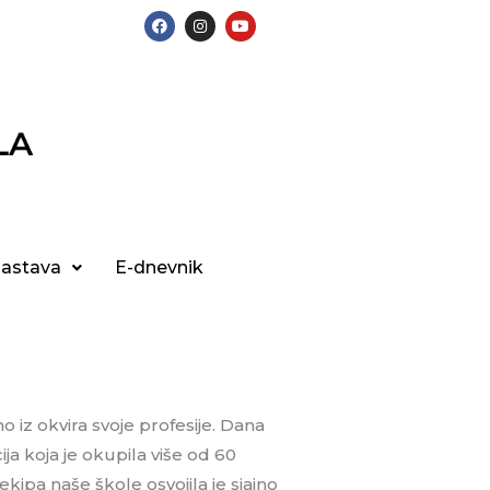
F
I
Y
a
n
o
c
s
u
e
t
t
b
a
u
o
g
b
o
r
e
k
a
m
nastava
E-dnevnik
 iz okvira svoje profesije. Dana
ja koja je okupila više od 60
ekipa naše škole osvojila je sjajno