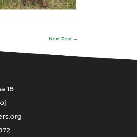
Next Post
→
a 18
oj
rs.org
 872