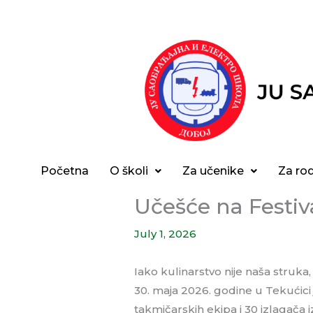
Skip
to
content
Početna
O školi
Za učenike
Za rod
Učešće na Festi
July 1, 2026
Iako kulinarstvo nije naša struka
30. maja 2026. godine u Tekućici 
takmičarskih ekipa i 30 izlagača i