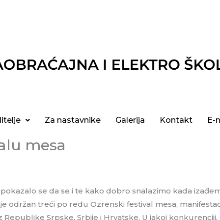
itelje
Za nastavnike
Galerija
Kontakt
E-
valu mesa
, pokazalo se da se i te kako dobro snalazimo kada izađemo
je održan treći po redu Ozrenski festival mesa, manifestaci
z Republike Srpske, Srbije i Hrvatske. U jakoj konkurenciji, 