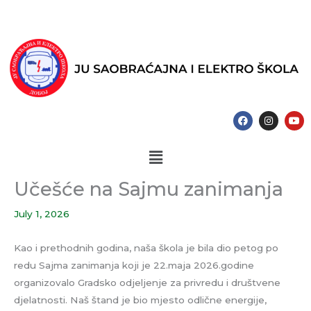
Skip
to
content
F
I
Y
a
n
o
c
s
u
e
t
t
Menu
b
a
u
o
g
b
o
r
e
k
a
Učešće na Sajmu zanimanja
m
July 1, 2026
Kao i prethodnih godina, naša škola je bila dio petog po
redu Sajma zanimanja koji je 22.maja 2026.godine
organizovalo Gradsko odjeljenje za privredu i društvene
djelatnosti. Naš štand je bio mjesto odlične energije,