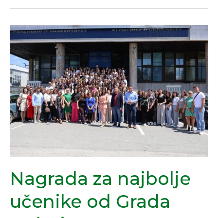
Nagrada
za
najbolje
učenike
od
Grada
Doboja
Nagrada za najbolje
učenike od Grada