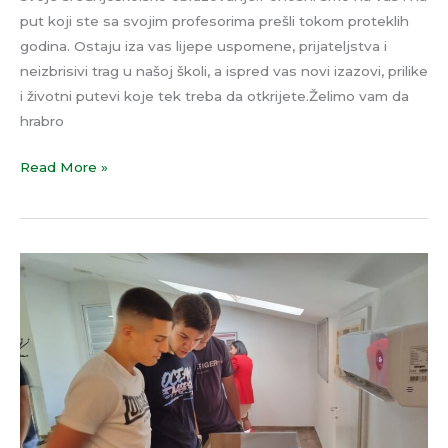
put koji ste sa svojim profesorima prešli tokom proteklih
godina. Ostaju iza vas lijepe uspomene, prijateljstva i
neizbrisivi trag u našoj školi, a ispred vas novi izazovi, prilike
i životni putevi koje tek treba da otkrijete.Želimo vam da
hrabro
Read More »
Kroz
zbirke
stare
i
rijetke
knjige