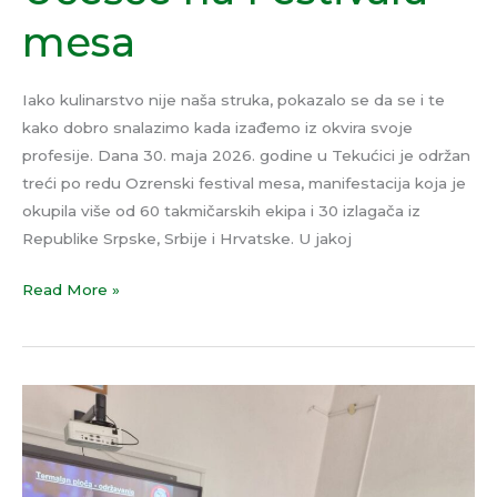
mesa
Iako kulinarstvo nije naša struka, pokazalo se da se i te
kako dobro snalazimo kada izađemo iz okvira svoje
profesije. Dana 30. maja 2026. godine u Tekućici je održan
treći po redu Ozrenski festival mesa, manifestacija koja je
okupila više od 60 takmičarskih ekipa i 30 izlagača iz
Republike Srpske, Srbije i Hrvatske. U jakoj
Read More »
Učešće
u
snimanju
emisije