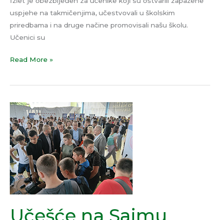
Izlet je obezbijeđen za učenike koji su ostvarili zapažene
uspjehe na takmičenjima, učestvovali u školskim
priredbama i na druge načine promovisali našu školu.
Učenici su
Read More »
Učešće
na
Sajmu
zanimanja
Učešće na Sajmu