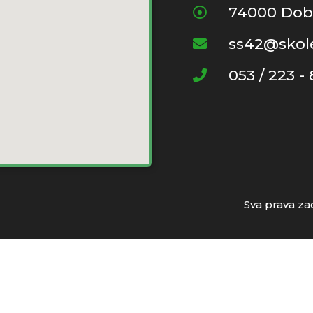
74000 Dob
ss42@skole
053 / 223 -
Sva prava z