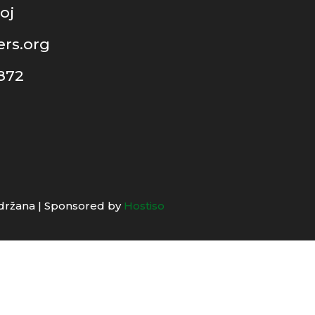
oj
rs.org
 872
adržana | Sponsored by
Hostiso