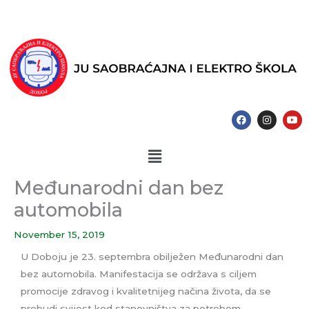
Skip
to
content
F
I
Y
a
n
o
c
s
u
e
t
t
Menu
b
a
u
o
g
b
o
r
e
k
a
Međunarodni dan bez
m
automobila
November 15, 2019
U Doboju je 23. septembra obilježen Međunarodni dan
bez automobila. Manifestacija se održava s ciljem
promocije zdravog i kvalitetnijeg načina života, da se
probudi svijest kod stanovništva za potrebom