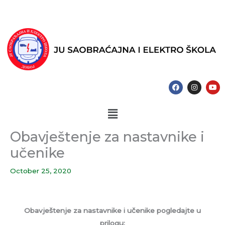
Skip
to
content
F
I
Y
a
n
o
c
s
u
e
t
t
Menu
b
a
u
o
g
b
o
r
e
k
a
Obavještenje za nastavnike i
m
učenike
October 25, 2020
Obavještenje za nastavnike i učenike pogledajte u
prilogu: