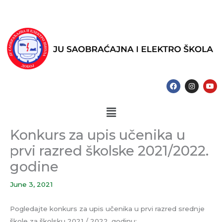
Skip
to
content
F
I
Y
a
n
o
c
s
u
e
t
t
Menu
b
a
u
o
g
b
o
r
e
k
a
Konkurs za upis učenika u
m
prvi razred školske 2021/2022.
godine
June 3, 2021
Pogledajte konkurs za upis učenika u prvi razred srednje
škole za školsku 2021 / 2022. godinu: