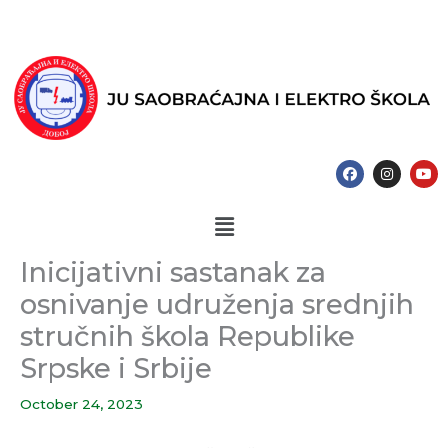
Skip
to
content
F
I
Y
a
n
o
c
s
u
e
t
t
Menu
b
a
u
o
g
b
o
r
e
k
a
Inicijativni sastanak za
m
osnivanje udruženja srednjih
stručnih škola Republike
Srpske i Srbije
October 24, 2023