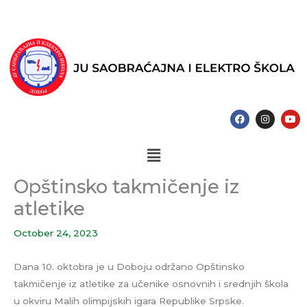
Skip
to
content
F
I
Y
a
n
o
c
s
u
e
t
t
Menu
b
a
u
o
g
b
o
r
e
k
a
Opštinsko takmičenje iz
m
atletike
October 24, 2023
Dana 10. oktobra je u Doboju održano Opštinsko
takmičenje iz atletike za učenike osnovnih i srednjih škola
u okviru Malih olimpijskih igara Republike Srpske.