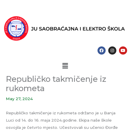
Skip
to
content
F
I
Y
a
n
o
c
s
u
e
t
t
Menu
b
a
u
o
g
b
o
r
e
k
a
Republičko takmičenje iz
m
rukometa
May 27, 2024
Republičko takmičenje iz rukometa održano je u Banja
Luci od 14. do 16. maja 2024.godine. Ekipa naše škole
osvojila je četvrto mjesto. Učestvovali su učenici Đorđe