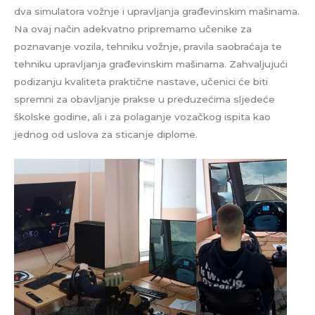
dva simulatora vožnje i upravljanja građevinskim mašinama.
Na ovaj način adekvatno pripremamo učenike za
poznavanje vozila, tehniku vožnje, pravila saobraćaja te
tehniku upravljanja građevinskim mašinama. Zahvaljujući
podizanju kvaliteta praktične nastave, učenici će biti
spremni za obavljanje prakse u preduzećima sljedeće
školske godine, ali i za polaganje vozačkog ispita kao
jednog od uslova za sticanje diplome.