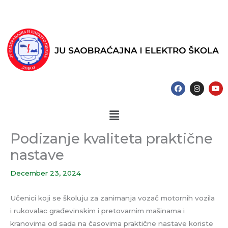
Skip
to
content
F
I
Y
a
n
o
c
s
u
e
t
t
Menu
b
a
u
o
g
b
o
r
e
k
a
Podizanje kvaliteta praktične
m
nastave
December 23, 2024
Učenici koji se školuju za zanimanja vozač motornih vozila
i rukovalac građevinskim i pretovarnim mašinama i
kranovima od sada na časovima praktične nastave koriste