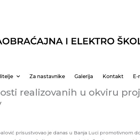
itelje
Za nastavnike
Galerija
Kontakt
E-
osti realizovanih u okviru pr
y
alović prisustvovao je danas u Banja Luci promotivnom do