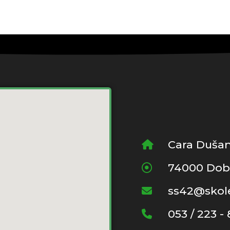
Cara Dušan
74000 Dob
ss42@skole
053 / 223 -