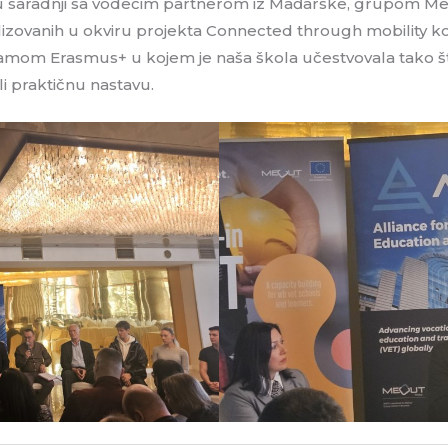
u saradnji sa vodećim partnerom iz Mađarske, grupom M
ealizovanih u okviru projekta Connected through mobility k
gramom Erasmus+ u kojem je naša škola učestvovala tako š
ali praktičnu nastavu.