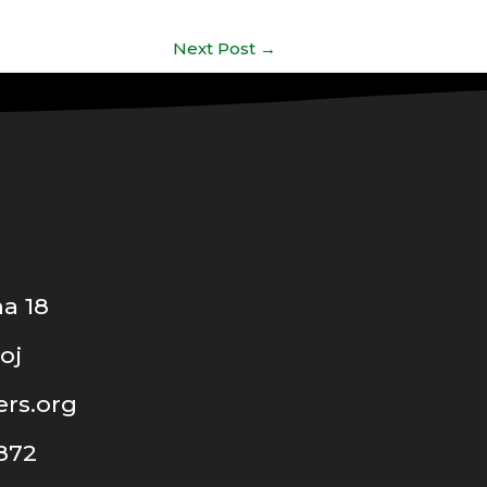
Next Post
→
a 18
oj
rs.org
 872