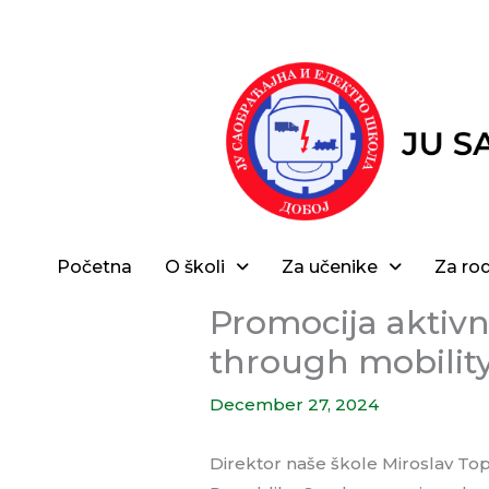
Skip
to
content
Početna
O školi
Za učenike
Za rod
Promocija aktivn
through mobilit
December 27, 2024
Direktor naše škole Miroslav Top