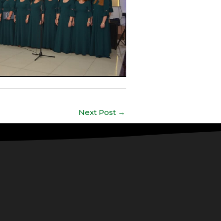
Next Post
→