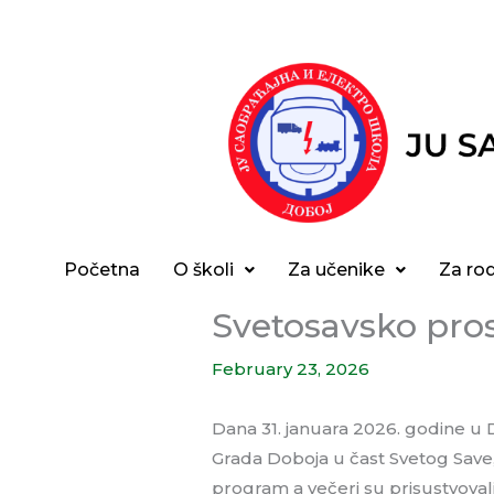
Skip
to
content
Početna
O školi
Za učenike
Za rod
Svetosavsko pro
February 23, 2026
Dana 31. januara 2026. godine u 
Grada Doboja u čast Svetog Save,
program a večeri su prisustvoval