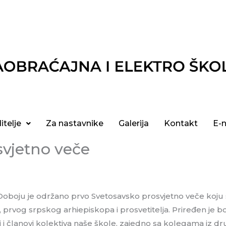
itelje
Za nastavnike
Galerija
Kontakt
E-
svjetno veče
Doboju je održano prvo Svetosavsko prosvjetno veče koju s
 prvog srpskog arhiepiskopa i prosvetitelja. Priređen je 
i i članovi kolektiva naše škole, zajedno sa kolegama iz d