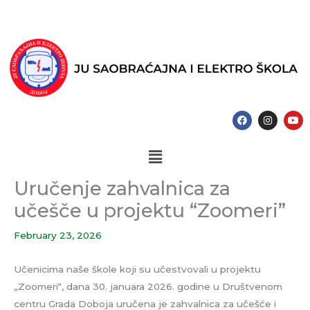
Skip
to
content
F
I
Y
a
n
o
c
s
u
e
t
t
Menu
b
a
u
o
g
b
o
r
e
k
a
Uručenje zahvalnica za
m
učešče u projektu “Zoomeri”
February 23, 2026
Učenicima naše škole koji su učestvovali u projektu
„Zoomeri“, dana 30. januara 2026. godine u Društvenom
centru Grada Doboja uručena je zahvalnica za učešće i