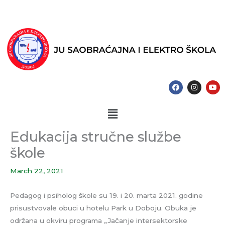
Skip
to
content
F
I
Y
a
n
o
c
s
u
e
t
t
Menu
b
a
u
o
g
b
o
r
e
k
a
Edukacija stručne službe
m
škole
March 22, 2021
Pedagog i psiholog škole su 19. i 20. marta 2021. godine
prisustvovale obuci u hotelu Park u Doboju. Obuka je
održana u okviru programa „Jačanje intersektorske