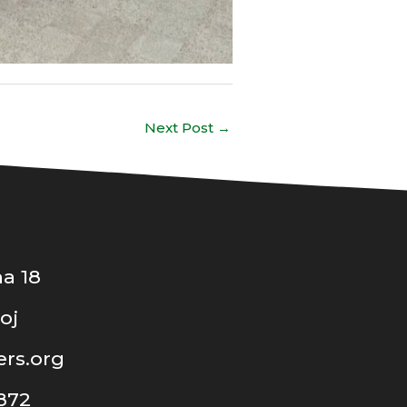
Next Post
→
a 18
oj
rs.org
 872