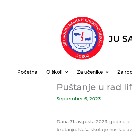
Skip
to
content
Početna
O školi
Za učenike
Za rod
Puštanje u rad l
September 6, 2023
Dana 31. avgusta 2023. godine j
kretanju. Naša škola je nosilac ov