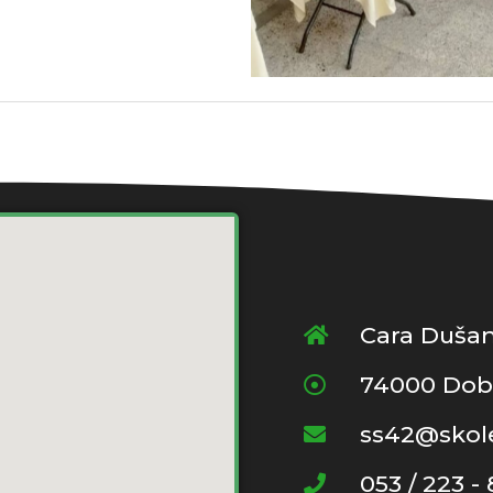
Cara Dušan
74000 Dob
ss42@skole
053 / 223 -