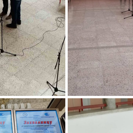
ion
No