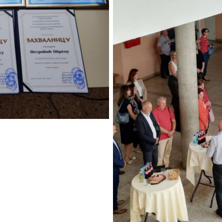
ion
No