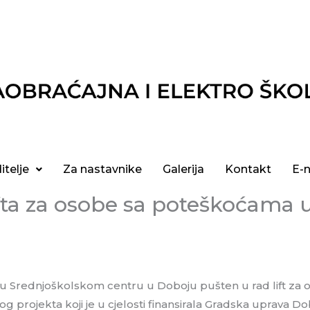
itelje
Za nastavnike
Galerija
Kontakt
E-
ifta za osobe sa poteškoćama 
e u Srednjoškolskom centru u Doboju pušten u rad lift z
og projekta koji je u cjelosti finansirala Gradska uprava Dob