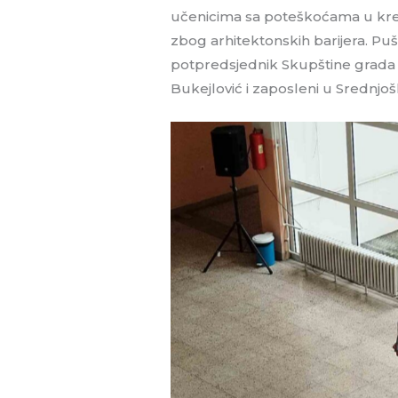
učenicima sa poteškoćama u kret
zbog arhitektonskih barijera. Puš
potpredsjednik Skupštine grada 
Bukejlović i zaposleni u Srednjo